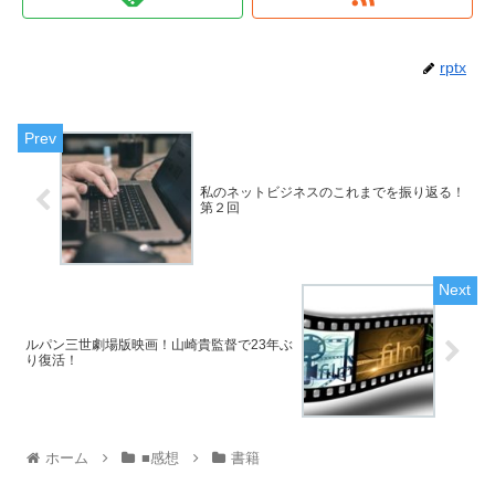
rptx
私のネットビジネスのこれまでを振り返る！
第２回
ルパン三世劇場版映画！山崎貴監督で23年ぶ
り復活！
ホーム
■感想
書籍