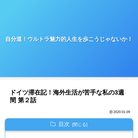
自分道！ウルトラ魅力的人生を歩こうじゃないか！
ドイツ滞在記！海外生活が苦手な私の3週
間 第２話
2020.01.09
目次