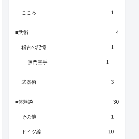
こころ
1
■武術
4
稽古の記憶
1
無門空手
1
武器術
3
■体験談
30
その他
1
ドイツ編
10