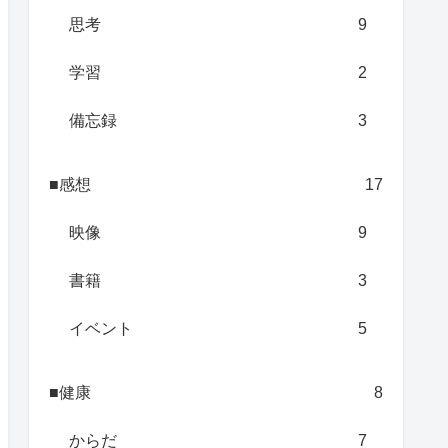
思考
9
学習
2
備忘録
3
■感想
17
映像
9
書籍
3
イベント
5
■健康
8
からだ
7