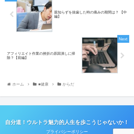
親知らずを抜歯した時の痛みの期間は？ 【中
編】
アフィリエイト作業の挫折の原因潰しに掃
除？【前編】
ホーム
■健康
からだ
自分道！ウルトラ魅力的人生を歩こうじゃないか！
プライバシーポリシー