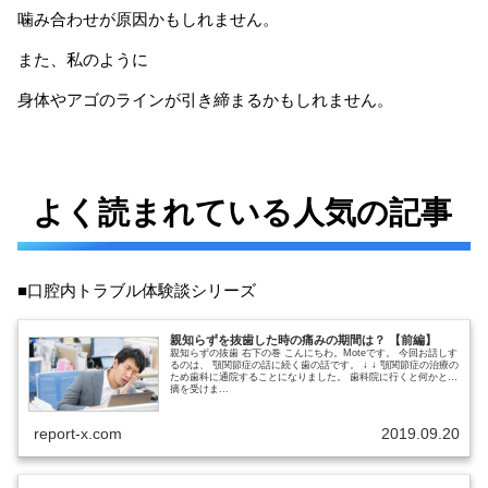
噛み合わせが原因かもしれません。
また、私のように
身体やアゴのラインが引き締まるかもしれません。
よく読まれている人気の記事
■口腔内トラブル体験談シリーズ
親知らずを抜歯した時の痛みの期間は？ 【前編】
親知らずの抜歯 右下の巻 こんにちわ。Moteです。 今回お話しす
るのは、 顎関節症の話に続く歯の話です。 ↓ ↓ 顎関節症の治療の
ため歯科に通院することになりました。 歯科院に行くと何かと指
摘を受けま...
report-x.com
2019.09.20