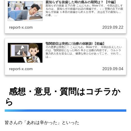
親知らずを抜歯した時の痛みの期間は？ 【中編】
親知らずの抜歯 左下の巻 こんにちわ。Moteです。 今回お話しす
るのは、 親知らずの抜歯のお話の後編です。 ↓ ↓ 苦難の左下の親
知らず抜歯 １本目の抜歯から約１か月半。 次は左下の親知らず
の番。 ...
report-x.com
2019.09.22
顎関節症は突然に!治療の体験談!【前編】
その悪夢は突然に！ こんにちわ、Moteです。 今回お伝えしたい
のは、顎関節症になった時の 辛さと治療の内容です。 ウルトラ
魅力的人生を送るには、 健康な体と心があってこそ。 それで
は...
report-x.com
2019.09.04
感想・意見・質問はコチラか
ら
皆さんの「あれは辛かった」といった